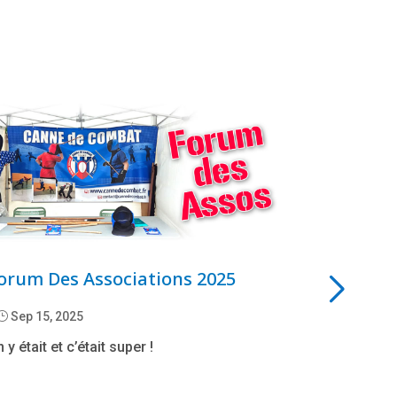
orum Des Associations 2025
La Double
}
Sep 15, 2025
}
Sep 6, 202
 y était et c’était super !
La double can