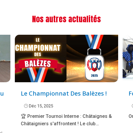
Nos autres actualités
nu
Le Championnat Des Balèzes !
F
}
Déc 15, 2025
🏆 Premier Tournoi Interne : Châtaignes &
On
Châtaigniers s'affrontent ! Le club…