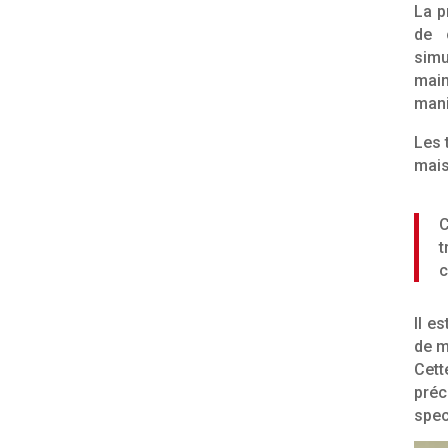
La p
de 
simu
main
mani
Les 
mais
C
t
c
Il e
de m
Cett
pré
spec