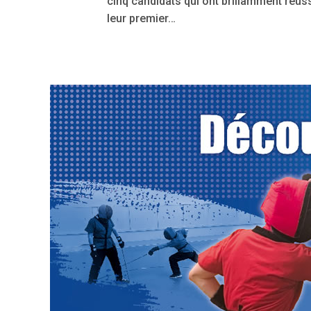
cinq candidats qui ont brillamment réus
leur premier…