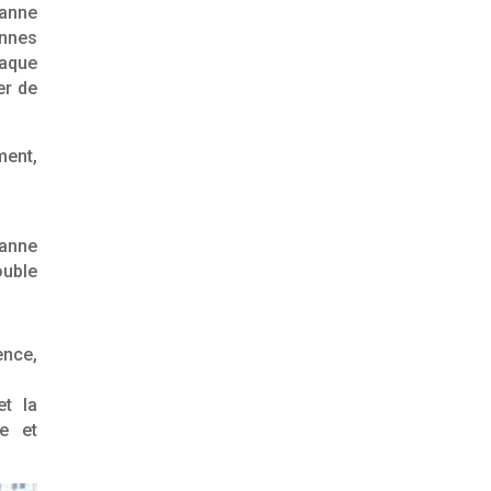
canne
nnes
haque
er de
ment,
canne
ouble
ence,
et la
e et