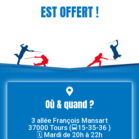
EST OFFERT !

Où & quand ?
3 allée François Mansart
37000 Tours (🚍15-35-36 )
🗓️ Mardi de 20h à 22h